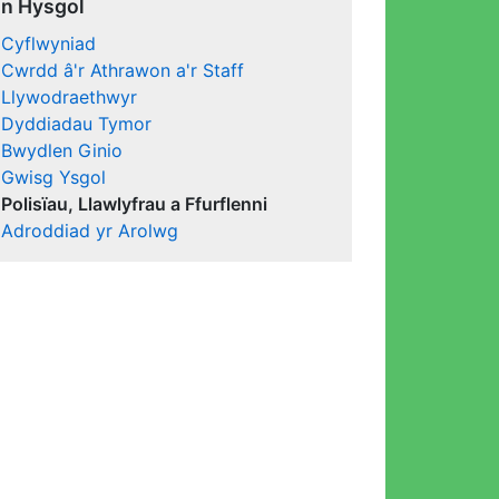
in Hysgol
Cyflwyniad
Cwrdd â'r Athrawon a'r Staff
Llywodraethwyr
Dyddiadau Tymor
Bwydlen Ginio
Gwisg Ysgol
Polisïau, Llawlyfrau a Ffurflenni
Adroddiad yr Arolwg