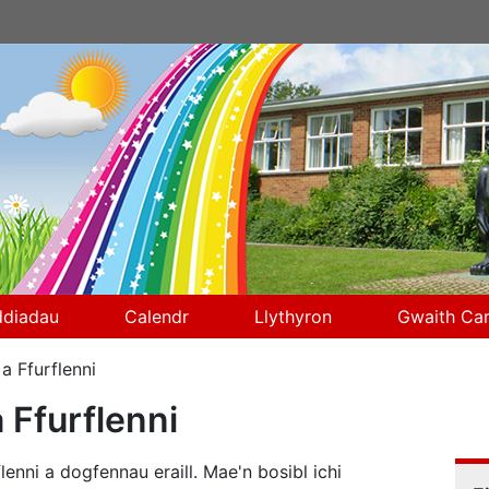
diadau
Calendr
Llythyron
Gwaith Car
a Ffurflenni
a Ffurflenni
lenni a dogfennau eraill. Mae'n bosibl ichi