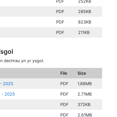
PDF
252KB
PDF
285KB
PDF
823KB
PDF
211KB
Ysgol
n dechrau yn yr ysgol.
File
Size
 - 2025
PDF
1.88MB
h - 2025
PDF
2.71MB
PDF
372KB
PDF
2.61MB