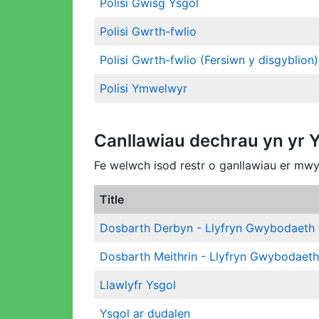
Polisi Gwisg Ysgol
Polisi Gwrth-fwlio
Polisi Gwrth-fwlio (Fersiwn y disgyblion)
Polisi Ymwelwyr
Canllawiau dechrau yn yr 
Fe welwch isod restr o ganllawiau er mwy
Title
Dosbarth Derbyn - Llyfryn Gwybodaeth
Dosbarth Meithrin - Llyfryn Gwybodaet
Llawlyfr Ysgol
Ysgol ar dudalen