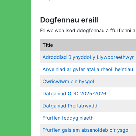
Dogfennau eraill
Fe welwch isod ddogfennau a ffurflenni a
Title
Adroddiad Blynyddol y Llywodraethwyr
Arweiniad ar gyfer atal a rheoli heintiau
Cwricwlwm ein hysgol
Datganiad GDD 2025-2026
Datganiad Preifatrwydd
Ffurflen feddyginiaeth
Ffurflen gais am absenoldeb o'r ysgol