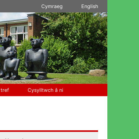
Cymraeg
English
tref
Cysylltwch â ni