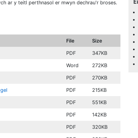
E
iwch ar y teitl perthnasol er mwyn dechrau'r broses.
File
Size
PDF
347KB
Word
272KB
PDF
270KB
ogel
PDF
215KB
PDF
551KB
PDF
142KB
PDF
320KB