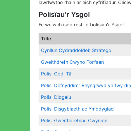
lawrlwytho rhain ar eich cyfrifiadur. Clic
Polisïau'r Ysgol
Fe welwch isod restr o bolisiau'r Ysgol.
Title
Cynllun Cydraddoldeb Strategol
Gweithdrefn Cwyno Torfaen
Polisi Codi Tâl
Polisi Defnyddio'r Rhyngrwyd yn fwy di
Polisi Diogelu
Polisi Disgyblaeth ac Ymddygiad
Polisi Gweithdrefnau Cwynion