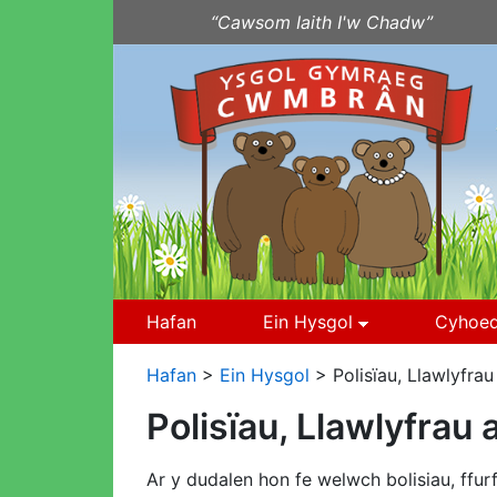
Neidio i'r Cynnwys
“Cawsom Iaith I'w Chadw”
Hafan
Ein Hysgol
Cyhoed
Hafan
>
Ein Hysgol
> Polisïau, Llawlyfrau 
Polisïau, Llawlyfrau 
Ar y dudalen hon fe welwch bolisiau, ffurf